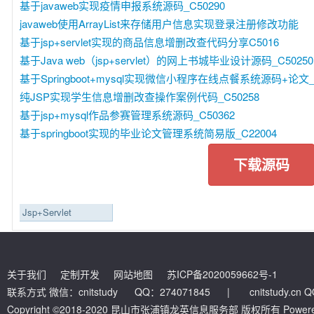
基于javaweb实现疫情申报系统源码_C50290
javaweb使用ArrayList来存储用户信息实现登录注册修改功能
基于jsp+servlet实现的商品信息增删改查代码分享C5016
基于Java web（jsp+servlet）的网上书城毕业设计源码_C50250
基于Springboot+mysql实现微信小程序在线点餐系统源码+论文_C
纯JSP实现学生信息增删改查操作案例代码_C50258
基于jsp+mysql作品参赛管理系统源码_C50362
基于springboot实现的毕业论文管理系统简易版_C22004
下载源码
Jsp+Servlet
关于我们
定制开发
网站地图
苏ICP备2020059662号-1
联系方式 微信：cnitstudy QQ：274071845
|
cnitstudy.cn
Copyright ©2018-2020 昆山市张浦镇龙英信息服务部 版权所有 Powered by