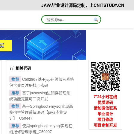
JAVA毕业设计源码定制，上CNITSTUDY.CN
相关代码
推荐
C50286+基于jsp在线留言系统
包含登录注册找回密码
推荐
基于javaswing进销存管理系
7*24小时在线
统功能完整可二次开发
优质源码
推荐
基于Springboot+mysql实现高
请加微信联系
校宿舍管理系统源码【java毕业设
毕业设计
计】_C50447
项目修改
项目定制开发
推荐
使用springboot+mysql实现在
线报修管理系统_C50207