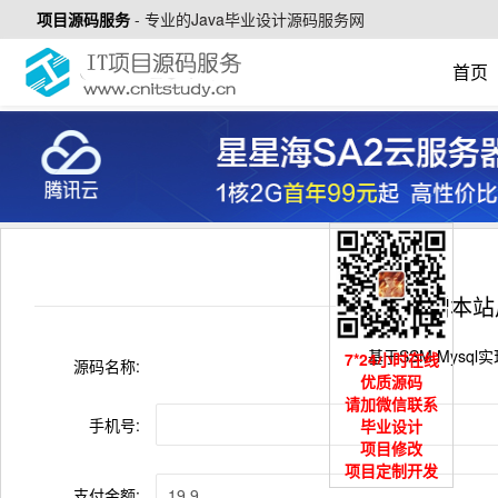
项目源码服务
-
专业的Java毕业设计源码服务网
首页
捐赠本站
基于SSM Mysq
7*24小时在线
源码名称:
优质源码
请加微信联系
手机号:
毕业设计
项目修改
项目定制开发
支付金额: